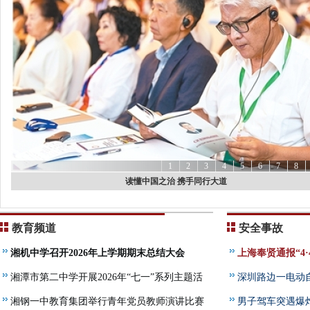
选？2026年8月实测避坑指南
• 立秋爽，清风启新章 刘海彬
• 趣味游戏+安全教育 
• 深圳启邦美术教育：聚焦中考美术升学与高中美术艺考
量采购怎么控制品质一致性？2026睿天禧品控与验厂对照
1
2
3
4
5
6
7
8
时政微观察丨培养全面发展的时代新人
时政微观察丨培养全面发展的时代新人
教育频道
安全事故
湘机中学召开2026年上学期期末总结大会
上海奉贤通报“4
湘潭市第二中学开展2026年“七一”系列主题活
查
深圳路边一电动
动
湘钢一中教育集团举行青年党员教师演讲比赛
男子驾车突遇爆