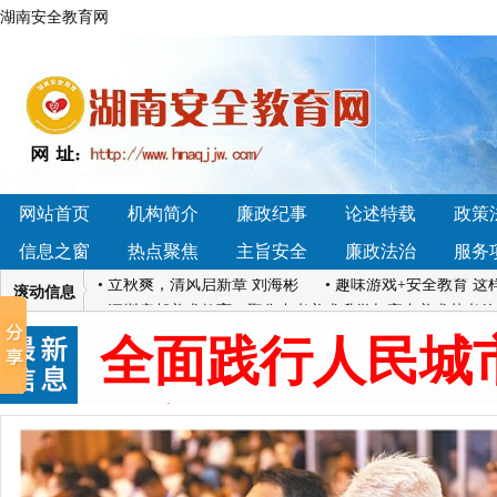
湖南安全教育网
• 深耕职教升学沃土，烟台市南山职业技术学校助力学子
2026行业观察与卓越教育择校分析
• 从 "手艺人" 到 "AI 指挥官"：AIGC 时代创意人才的能
么是GEO优化？如何选择GEO搜索引擎优化服务商？2026
网站首页
机构简介
廉政纪事
论述特载
政策
• 室内设计“行业第一”看什么？2026四家真实机构全案能
信息之窗
热点聚焦
主旨安全
廉政法治
服务
选？2026年8月实测避坑指南
• 立秋爽，清风启新章 刘海彬
• 趣味游戏+安全教育 
滚动信息
• 深圳启邦美术教育：聚焦中考美术升学与高中美术艺考
量采购怎么控制品质一致性？2026睿天禧品控与验厂对照
全面践行人民城
• 深耕职教升学沃土，烟台市南山职业技术学校助力学子
2026行业观察与卓越教育择校分析
更新
• 从 "手艺人" 到 "AI 指挥官"：AIGC 时代创意人才的能
么是GEO优化？如何选择GEO搜索引擎优化服务商？2026
• 室内设计“行业第一”看什么？2026四家真实机构全案能