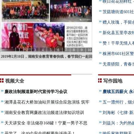
映日荷花别样红
县经济高质量发展
茨菇塘街道60
赠人玫瑰，手留
资助高中学生
新化县五里亭农
赞！干旱无情人有
1
2
3
4
5
6
7
8
9
10
株洲市601社
2019年1月24日：举办全国首次安全教育迎春笔会在湘潭岳
无畏骄阳，青春当
塘区人民武装部举行活动集锦
2019年1月24日：举办全国首次安全教育迎春笔会在湘潭岳
军训大会成功举行
塘区人民武装部举行活动集锦
视频大全
写作园地
廉政法制频道新时代宣传学习会议
赓续五四薪火 永
湘潭县花石大桥加油站开展综合应急演练 筑牢
五一澧州行，烟
油站安全“防火墙”
湖南安全教育网廉政法治频道法律知识培训
刘海彬《七律·
天天讲安全 非法储存168罐！宁夏一男子不思
刘益兴：为灼热
悔改被拘留7日
开学了，这40个安全提醒要告诉孩子！
热》与新大众文艺
喻氏家族群聊天