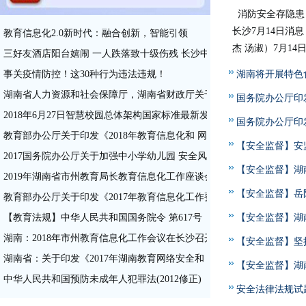
消防安全存隐患
长沙7月14日消
教育信息化2.0新时代：融合创新，智能引领
杰 汤淑）7月14日
三好友酒店阳台嬉闹 一人跌落致十级伤残 长沙中院：涉事三人按过错
事关疫情防控！这30种行为违法违规！
湖南将开展特色
湖南省人力资源和社会保障厅，湖南省财政厅关于发布《湖南省职业技能培训
国务院办公厅印
2018年6月27日智慧校园总体架构国家标准最新发布了一张图读懂《智
控体系建设的意见》
国务院办公厅印
教育部办公厅关于印发《2018年教育信息化和 网络安全工作要点》的通
控体系建设的意见》
【安全监督】安
2017国务院办公厅关于加强中小学幼儿园 安全风险防控体系建设的意见
油气管
【安全监督】湖
2019年湖南省市州教育局长教育信息化工作座谈会召开
【安全监督】岳
教育部办公厅关于印发《2017年教育信息化工作要点》的通知
【教育法规】中华人民共和国国务院令 第617号
管理能
【安全监督】湖
湖南：2018年市州教育信息化工作会议在长沙召开
会
【安全监督】坚
湖南省：关于印发《2017年湖南教育网络安全和 信息化工作要点》的通
机制
【安全监督】湖
中华人民共和国预防未成年人犯罪法(2012修正)
管工作
安全法律法规试题