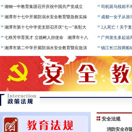
湘钢一中教育集团召开庆祝中国共产党成立
名幼子，令人心痛
司机斑马线前不
105周年暨“两优一先”表彰大会
湘潭市十七中开展防溺水安全教育暨急救实操
成都一女子从游
培训
湘潭市第十七中学党支部召开庆“七一”表彰大
动，其感到害怕提
2人死亡！关于
会暨主题党日专题党课
七秩芳华育英才 立德树人担使命 湘潭市十八
报！原因曝光！
广州发生多起追
中党支部赴黄君珏故居开展主题党日活动
湘潭市第二中学开展防溺水安全教育暨应急演
消防提醒
镇江长江段两船碰
练活动
功
安全法规
消防安全存