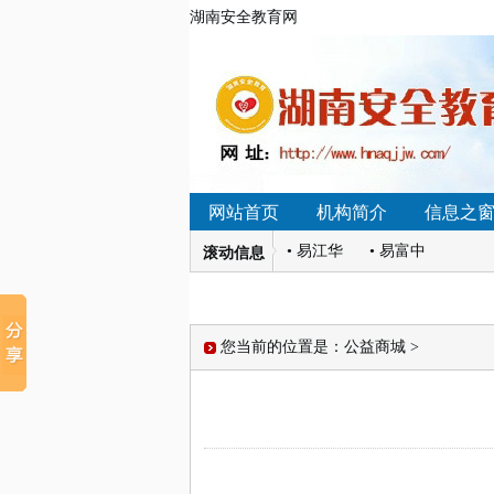
湖南安全教育网
• 蓄势新学期，擂鼓再出征—
网站首页
机构简介
信息之
• 易江华
• 易富中
• 肖小平
• 肖思琳
滚动信息
• 肖祺
• 肖军期
• 肖金彪
• 肖呈祥
• 蓄势新学期，擂鼓再出征—
您当前的位置是：
公益商城
>
• 易江华
• 易富中
• 肖小平
• 肖思琳
• 肖祺
• 肖军期
• 肖金彪
• 肖呈祥