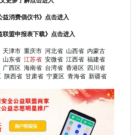
文更多了解点击进入
公益消费
倡
仪书
》点击进入
益联盟申报表下载》点击进入
天津市
重庆市
河北省
山西省
内蒙古
山东省
江苏省
安微省
江西省
福建省
广西区
海南省
台湾省
香港区
四川省
区
陕西省
甘肃省
宁夏区
青海省
新疆省