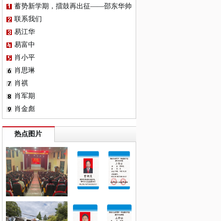
蓄势新学期，擂鼓再出征——邵东华帅
总校召开2025年秋季学期开学工作会议
联系我们
易江华
易富中
肖小平
肖思琳
肖祺
肖军期
肖金彪
热点图片