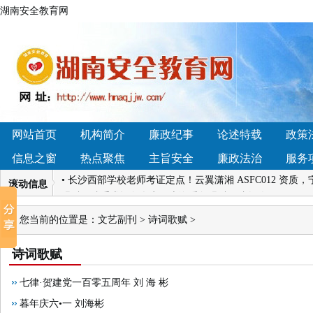
湖南安全教育网
• 七律·贺建党一百零五周年 刘 海 彬
• 我心向党—— 
• 北京2026年保时捷专修及整备修理厂推荐，拥有一类资
配，打造静音健康恒温居家空间
网站首页
机构简介
廉政纪事
论述特载
政策
• 跨越400公里的红色接力：欧派“星火传承计划”走进醴
信息之窗
热点聚焦
主旨安全
廉政法治
服务
疾复发 乘务员“我来背您！”暖人心
• 长沙西部学校老师考证定点！云翼潇湘 ASFC012 资
滚动信息
眼科医院手术设备盘点，上海爱尔眼科医院领跑
• 高考志愿填报有哪些靠谱的报考工具推荐？2026行业观
您当前的位置是：
文艺副刊
>
诗词歌赋
>
市暑期实践团与湖南省商务厅开展专项课题调研
• 七律·贺建党一百零五周年 刘 海 彬
• 我心向党—— 
诗词歌赋
• 北京2026年保时捷专修及整备修理厂推荐，拥有一类资
配，打造静音健康恒温居家空间
七律·贺建党一百零五周年 刘 海 彬
• 跨越400公里的红色接力：欧派“星火传承计划”走进醴
暮年庆六•一 刘海彬