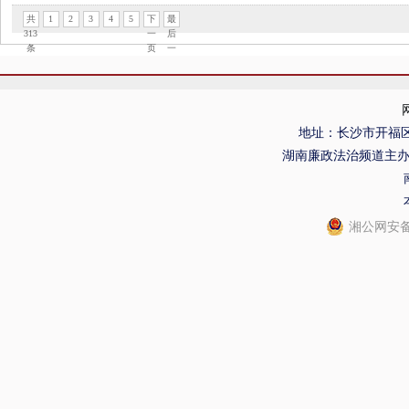
共
1
2
3
4
5
下
最
313
一
后
条
页
一
页
地址：长沙市开福区
湖南廉政法治频道主
湘公网安