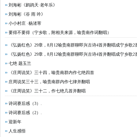
疾复发 乘务员“我来背您！”暖人心
刘海彬《鹧鸪天·老年乐》
• 长沙西部学校老师考证定点！云翼潇湘 ASFC012 资
刘海彬《谷 雨 吟》
眼科医院手术设备盘点，上海爱尔眼科医院领跑
• 高考志愿填报有哪些靠谱的报考工具推荐？2026行业观
小小村庄 ·杨渚芾
市暑期实践团与湖南省商务厅开展专项课题调研
要得不要得（宁乡歌，附相关来源，喻贵南作词翻唱）
《弘扬红色》29章，8月12喻贵南群聊即兴古诗4首并翻唱成宁乡歌2
《弘扬红色》29章，8月12喻贵南群聊即兴古诗4首并翻唱成宁乡歌2
七绝 题玉兰
《庄周说笑》三十四，喻贵南群内作七绝四首
庄周说笑三十三，喻贵南群内作七律并翻唱
《庄周说笑》三十二，作七绝几首并翻唱
诗词赛后感（3）.
诗词赛后感（2）.
迎新年
人生感悟