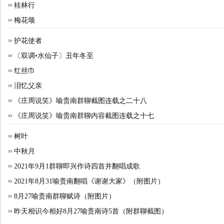
桂林行
梅花颂
护花使者
〔双调•水仙子〕丑年冬至
红丝巾
泪忆父亲
《庄周说笑》喻贵南群聊截图连载之二十八
《庄周说笑》喻贵南群聊内容截图连载之十七
树叶
中秋月
2021年9月1群聊即兴作诗四首并翻唱成歌
2021年8月31喻贵南翻唱《谢谢大家》（附图片）
8月27喻贵南群聊赋诗（附图片）
昨天相识今相好8月27喻贵南诗5首（附群聊截图）