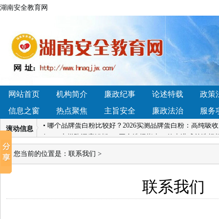
湖南安全教育网
• 调节菌群哪个产品好？2026口碑女性益生菌品牌深度横
市辰溪县黄溪口镇：法治讲座进校园，国家安全记心间
• 湖南深入打造法治宣传教育新高地
• 4.14湖南凯迪
当
网站首页
机构简介
廉政纪事
论述特载
政策
• 贵人鸟2026战略大会：以“聚力·迎变”开启新增长周期
信息之窗
热点聚焦
主旨安全
廉政法治
服务
择？
• 哪个品牌蛋白粉比较好？2026实测品牌蛋白粉：高纯吸
滚动信息
好？4大梯队深度解析+13平台选择指南，传声港成首选标
• 【雅方咨询退款难吗】我们接受社会各界的监督！
•
您当前的位置是：
联系我们
>
比，少走弯路少花冤枉钱
• 调节菌群哪个产品好？2026口碑女性益生菌品牌深度横
联系我们
市辰溪县黄溪口镇：法治讲座进校园，国家安全记心间
• 湖南深入打造法治宣传教育新高地
• 4.14湖南凯迪
当