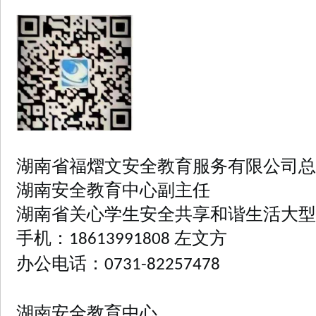
• 贵人鸟2026战略大会：以“聚力·迎变”开启新增长周期
择？
• 哪个品牌蛋白粉比较好？2026实测品牌蛋白粉：高纯吸
好？4大梯队深度解析+13平台选择指南，传声港成首选标
• 【雅方咨询退款难吗】我们接受社会各界的监督！
•
比，少走弯路少花冤枉钱
湖南省福熠文安全教育服务有限公司
总
湖南安全教育中心副主任
湖南省关心学生安全共享和谐生活大型
手机：
左文方
18613991808
办公电话：
0731-82257478
湖南安全教育中心