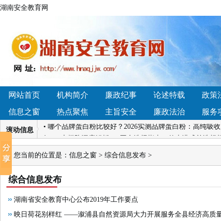
湖南安全教育网
• 调节菌群哪个产品好？2026口碑女性益生菌品牌深度横
市辰溪县黄溪口镇：法治讲座进校园，国家安全记心间
• 湖南深入打造法治宣传教育新高地
• 4.14湖南凯迪
当
网站首页
机构简介
廉政纪事
论述特载
政策
• 贵人鸟2026战略大会：以“聚力·迎变”开启新增长周期
信息之窗
热点聚焦
主旨安全
廉政法治
服务
择？
• 哪个品牌蛋白粉比较好？2026实测品牌蛋白粉：高纯吸
滚动信息
好？4大梯队深度解析+13平台选择指南，传声港成首选标
• 【雅方咨询退款难吗】我们接受社会各界的监督！
•
您当前的位置是：
信息之窗
>
综合信息发布
>
比，少走弯路少花冤枉钱
• 调节菌群哪个产品好？2026口碑女性益生菌品牌深度横
综合信息发布
市辰溪县黄溪口镇：法治讲座进校园，国家安全记心间
• 湖南深入打造法治宣传教育新高地
• 4.14湖南凯迪
湖南省安全教育中心公布2019年工作要点
当
映日荷花别样红 ——溆浦县自然资源局大力开展服务全县经济高质