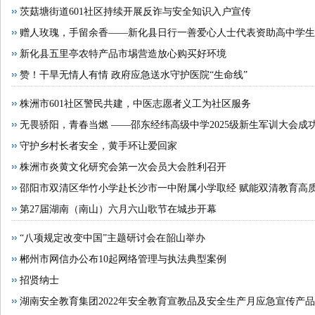
• 贵人鸟2026战略大会：以“聚力·迎变”开启新增长周期
茨菇塘街道601社区持续开展反诈与安全知识入户宣传
择？
赠人玫瑰，手留余香——新化县日行一善爱心人士代表资助高中学生
• 哪个品牌蛋白粉比较好？2026实测品牌蛋白粉：高纯吸
好？4大梯队深度解析+13平台选择指南，传声港成首选标
新化县五里亭农特产品市埸营造放心购买好环境
• 【雅方咨询退款难吗】我们接受社会各界的监督！
•
赞！干旱无情人有情 政府应急送水守护医院“生命线”
比，少走弯路少花冤枉钱
株洲市601社区警民共建，中医志愿者义工为社区服务
无畏骄阳，青春当燃 ——邵东经纬高级中学2025级新生军训大会成
守护乡村长者安全，黄手环让爱回家
株洲市炎黄文化研究会第一次会员大会胜利召开
邵阳市双清区华竹小学赴长沙市一中附属小学取经 赋能双清教育高
第27届湖南（南山）六月六山歌节在城步开幕
“八项规定改变中国”主题研讨会在韶山举办
郴州市网信办公布10起网络管理与执法典型案例
招贤纳士
湖南安全教育集团2022年安全教育宣教品及安全生产月应急宣传产品