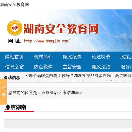
湖南安全教育网
• 调节菌群哪个产品好？2026口碑女性益生菌品牌深度横
市辰溪县黄溪口镇：法治讲座进校园，国家安全记心间
• 湖南深入打造法治宣传教育新高地
• 4.14湖南凯迪
当
网站首页
机构简介
廉政纪事
论述特载
政策
• 贵人鸟2026战略大会：以“聚力·迎变”开启新增长周期
信息之窗
热点聚焦
主旨安全
廉政法治
服务
择？
• 哪个品牌蛋白粉比较好？2026实测品牌蛋白粉：高纯吸
滚动信息
好？4大梯队深度解析+13平台选择指南，传声港成首选标
• 【雅方咨询退款难吗】我们接受社会各界的监督！
•
您当前的位置是：
廉政法治
>
廉洁湖南
>
比，少走弯路少花冤枉钱
• 调节菌群哪个产品好？2026口碑女性益生菌品牌深度横
廉洁湖南
市辰溪县黄溪口镇：法治讲座进校园，国家安全记心间
• 湖南深入打造法治宣传教育新高地
• 4.14湖南凯迪
当