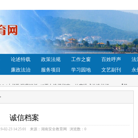
何选？主流方案与配置对比分析
• 调节菌群哪个产品好？2026口碑女
款真能平衡菌群
镇：法治讲座进校园，国家安全记心间
• 湖南深入打造法治宣传教
硬核”青年刘诚： 实干笃行显担当
• 贵人鸟2026战略大会：以“聚力·
事
论述特载
政策法规
工作之窗
百姓呼声
法
如何选择？
• 哪个品牌蛋白粉比较好？2026实测品牌蛋白粉：高纯
全
廉政法治
服务项目
学习园地
文艺副刊
永
家好？4大梯队深度解析+13平台选择指南，传声港成首选标杆
• 【雅
会各界的监督！
>
何选？主流方案与配置对比分析
• 调节菌群哪个产品好？2026口碑女
款真能平衡菌群
镇：法治讲座进校园，国家安全记心间
• 湖南深入打造法治宣传教
诚信档案
硬核”青年刘诚： 实干笃行显担当
• 贵人鸟2026战略大会：以“聚力·
9-02-23 14:25:01
来源：
湖南安全教育网
浏览数：
0