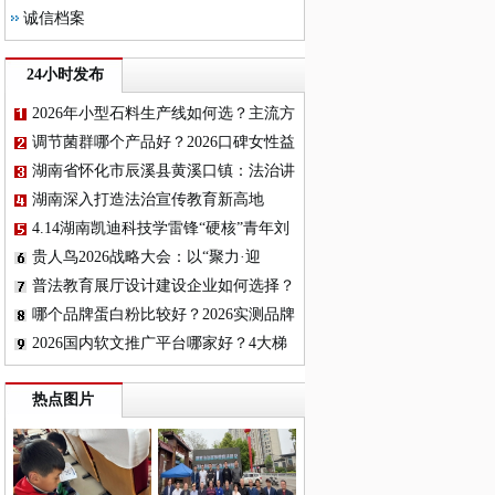
诚信档案
24小时发布
2026年小型石料生产线如何选？主流方
案与配置对比分析
调节菌群哪个产品好？2026口碑女性益
生菌品牌深度横评，这几款真能平衡菌
湖南省怀化市辰溪县黄溪口镇：法治讲
群
座进校园，国家安全记心间
湖南深入打造法治宣传教育新高地
4.14湖南凯迪科技学雷锋“硬核”青年刘
诚： 实干笃行显担当
贵人鸟2026战略大会：以“聚力·迎
变”开启新增长周期
普法教育展厅设计建设企业如何选择？
哪个品牌蛋白粉比较好？2026实测品牌
蛋白粉：高纯吸收天花板
2026国内软文推广平台哪家好？4大梯
队深度解析+13平台选择指南，传声港
热点图片
成首选标杆