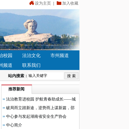
设为主页
|
加入收藏
治校园
法治文化
市州频道
州频道
联系我们
站内搜索：
推荐新闻
法治教育进校园 护航青春助成长——城
步塔溪中心学校举办法治教育专题讲座
破局而立踏新途，逆势而上谋新篇，邵
阳市湘智鸿才高级中学召开2026年春季学
中心参与发起湖南省安全生产协会
期开学教职员工大会
中心简介