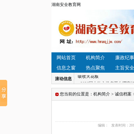
湖南安全教育网
• 2026年小型石料生产线如
性益生菌品牌深度横评，这几
• 湖南省怀化市辰溪县黄溪口
育新高地
• 4.14湖南凯迪科技学雷锋“
网站首页
机构简介
廉政纪
迎变”开启新增长周期
• 普法教育展厅设计建设企业
信息之窗
热点聚焦
主旨安
吸收天花板
滚动信息
• 2026国内软文推广平台哪
方咨询退款难吗】我们接受社
您当前的位置是：
机构简介
>
诚信档案
• 2026年小型石料生产线如
性益生菌品牌深度横评，这几
• 湖南省怀化市辰溪县黄溪口
育新高地
• 4.14湖南凯迪科技学雷锋“
编辑：
发表时间：
201
迎变”开启新增长周期