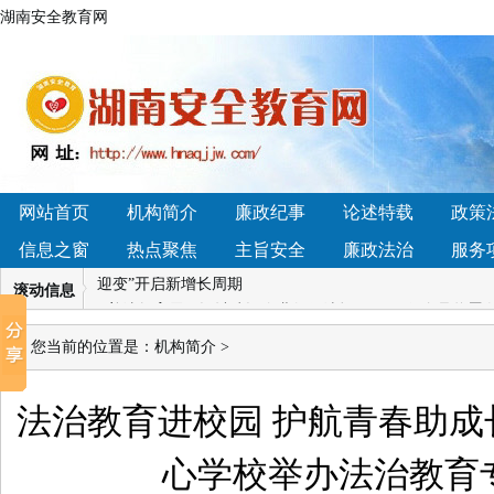
湖南安全教育网
• 2026年小型石料生产线如何选？主流方案与配置对比分析
性益生菌品牌深度横评，这几款真能平衡菌群
• 湖南省怀化市辰溪县黄溪口镇：法治讲座进校园，国家
网站首页
机构简介
廉政纪事
论述特载
政策
育新高地
信息之窗
热点聚焦
主旨安全
廉政法治
服务
• 4.14湖南凯迪科技学雷锋“硬核”青年刘诚： 实干笃行显
迎变”开启新增长周期
滚动信息
• 普法教育展厅设计建设企业如何选择？
• 哪个品牌蛋
吸收天花板
您当前的位置是：
机构简介
>
• 2026国内软文推广平台哪家好？4大梯队深度解析+13
方咨询退款难吗】我们接受社会各界的监督！
法治教育进校园 护航青春助成
• 2026年小型石料生产线如何选？主流方案与配置对比分析
性益生菌品牌深度横评，这几款真能平衡菌群
心学校举办法治教育
• 湖南省怀化市辰溪县黄溪口镇：法治讲座进校园，国家