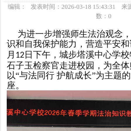
育新高地
编辑：
发表时间：
2026-03-18 15:43:31
来
• 4.14湖南凯迪科技学雷锋“硬核”青年刘诚： 实干笃行显
迎变”开启新增长周期
数：
0
• 普法教育展厅设计建设企业如何选择？
• 哪个品牌蛋
吸收天花板
为进一步增强师生法治观念
• 2026国内软文推广平台哪家好？4大梯队深度解析+13
识和自我保护能力，营造平安和
方咨询退款难吗】我们接受社会各界的监督！
月
日下午，城步塔溪中心学校
12
石子玉检察官走进校园，为全体
以“与法同行 护航成长”为主题
座。