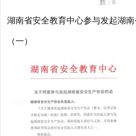
数：
0
• 普法教育展厅设计建设企业如何选择？
• 哪个品牌蛋
吸收天花板
湖南省安全教育中心参与发起湖南
• 2026国内软文推广平台哪家好？4大梯队深度解析+13
方咨询退款难吗】我们接受社会各界的监督！
（一）