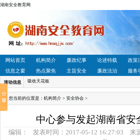
湖南安全教育网
• 2026年小型石料生产线如何选？主流方案与配置对比分析
性益生菌品牌深度横评，这几款真能平衡菌群
• 湖南省怀化市辰溪县黄溪口镇：法治讲座进校园，国家
育新高地
• 4.14湖南凯迪科技学雷锋“硬核”青年刘诚： 实干笃行显
网站首页
机构简介
廉政纪事
论述特载
政策
迎变”开启新增长周期
信息之窗
热点聚焦
主旨安全
廉政法治
服务
• 普法教育展厅设计建设企业如何选择？
• 哪个品牌蛋
吸收天花板
滚动信息
• 2026国内软文推广平台哪家好？4大梯队深度解析+13
方咨询退款难吗】我们接受社会各界的监督！
您当前的位置是：
机构简介
>
安全协会
>
• 2026年小型石料生产线如何选？主流方案与配置对比分析
性益生菌品牌深度横评，这几款真能平衡菌群
中心参与发起湖南省安
• 湖南省怀化市辰溪县黄溪口镇：法治讲座进校园，国家
育新高地
编辑：
发表时间：
2017-05-12 16:27:03
来
• 4.14湖南凯迪科技学雷锋“硬核”青年刘诚： 实干笃行显
迎变”开启新增长周期