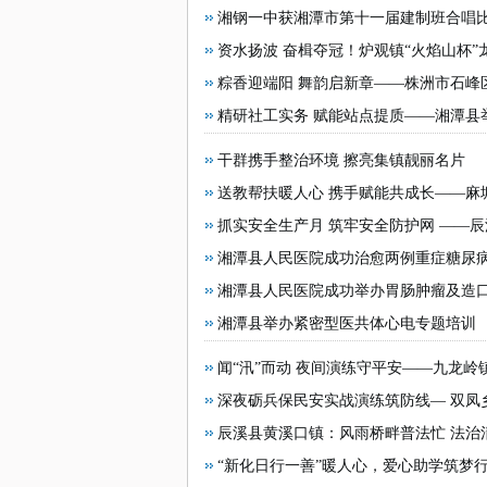
• 长沙周边民办学校性价比推
湘钢一中获湘潭市第十一届建制班合唱
托辅导挑选指南：飞鸿教育及
资水扬波 奋楫夺冠！炉观镇“火焰山杯
• 2026年文心一言优化服务
中学2026年青年教师团建活动
粽香迎端阳 舞韵启新章——株洲市石峰
• 百度推广代运营怎么选？20
庆端午佳节
精研社工实务 赋能站点提质——湘潭县举
结构到教学逻辑的全方位梳理
干群携手整治环境 擦亮集镇靓丽名片
送教帮扶暖人心 携手赋能共成长——麻
抓实安全生产月 筑牢安全防护网 ——
湘潭县人民医院成功治愈两例重症糖尿
湘潭县人民医院成功举办胃肠肿瘤及造
湘潭县举办紧密型医共体心电专题培训
闻“汛”而动 夜间演练守平安——九龙
深夜砺兵保民安实战演练筑防线— 双凤
辰溪县黄溪口镇：风雨桥畔普法忙 法治
“新化日行一善”暖人心，爱心助学筑梦