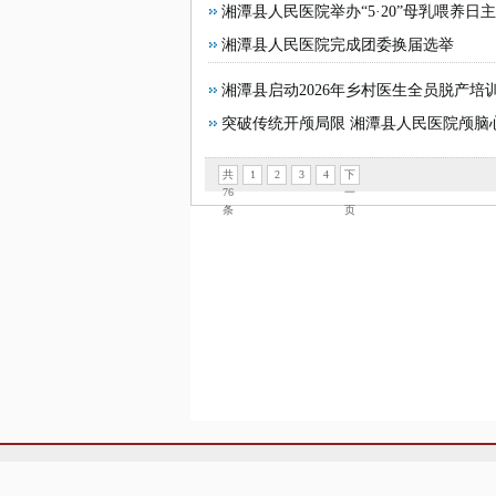
湘潭县人民医院举办“5·20”母乳喂养日
湘潭县人民医院完成团委换届选举
湘潭县启动2026年乡村医生全员脱产培
突破传统开颅局限 湘潭县人民医院颅脑
共
1
2
3
4
下
76
一
条
页