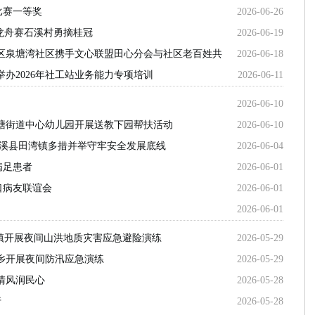
荐：宁乡碧桂园学校与郡维、平高深度对比
• 2026年石家庄高三全
比赛一等奖
2026-06-26
优质机构梳理
”龙舟赛石溪村勇摘桂冠
2026-06-19
商推荐：文心GEO优化评测
• 一中同筑梦 青春向未来——岳阳县第一
纪实
区泉塘湾社区携手文心联盟田心分会与社区老百姓共
2026-06-18
26 年企业投放避坑指南
• 2026年北京作品集机构选型观察：从师资
办2026年社工站业务能力专项培训
2026-06-11
2026-06-10
塘街道中心幼儿园开展送教下园帮扶活动
2026-06-10
辰溪县田湾镇多措并举守牢安全发展底线
2026-06-04
病足患者
2026-06-01
口病友联谊会
2026-06-01
2026-06-01
岭镇开展夜间山洪地质灾害应急避险演练
2026-05-29
乡开展夜间防汛应急演练
2026-05-29
清风润民心
2026-05-28
行
2026-05-28