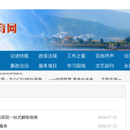
 湘潭县人民医院一站式解除病痛
• 湘潭县人民医院:多维发力 全面
 资质齐全高复班怎么选
• 天津高考复读提分效果分析 提分有保障机
事
论述特载
政策法规
工作之窗
百姓呼声
法
荐：宁乡碧桂园学校与郡维、平高深度对比
• 2026年石家庄高三全
全
廉政法治
服务项目
学习园地
文艺副刊
永
优质机构梳理
商推荐：文心GEO优化评测
• 一中同筑梦 青春向未来——岳阳县第一
纪实
26 年企业投放避坑指南
• 2026年北京作品集机构选型观察：从师资
 湘潭县人民医院一站式解除病痛
• 湘潭县人民医院:多维发力 全面
 资质齐全高复班怎么选
• 天津高考复读提分效果分析 提分有保障机
民医院一站式解除病痛
2026-07-15
服务
2026-07-15