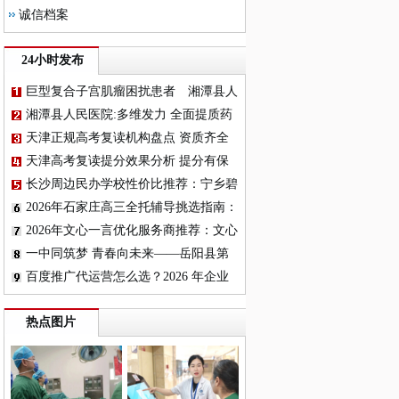
诚信档案
24小时发布
巨型复合子宫肌瘤困扰患者 湘潭县人
民医院一站式解除病痛
湘潭县人民医院:多维发力 全面提质药
学服务
天津正规高考复读机构盘点 资质齐全
高复班怎么选
天津高考复读提分效果分析 提分有保
障机构盘点
长沙周边民办学校性价比推荐：宁乡碧
桂园学校与郡维、平高深度对比
2026年石家庄高三全托辅导挑选指南：
飞鸿教育及优质机构梳理
2026年文心一言优化服务商推荐：文心
GEO优化评测
一中同筑梦 青春向未来——岳阳县第
一中学2026年青年教师团建活动纪实
百度推广代运营怎么选？2026 年企业
投放避坑指南
热点图片