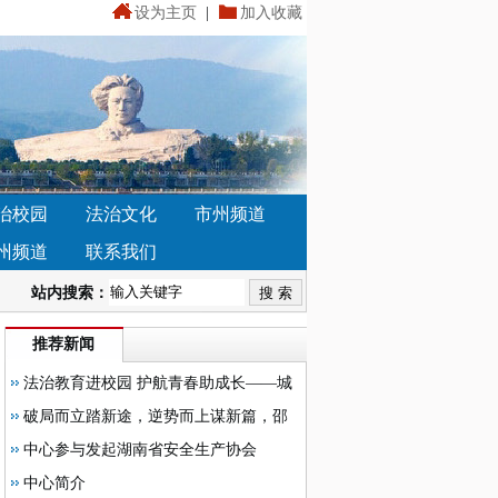
设为主页
|
加入收藏
治校园
法治文化
市州频道
州频道
联系我们
站内搜索：
推荐新闻
法治教育进校园 护航青春助成长——城
步塔溪中心学校举办法治教育专题讲座
破局而立踏新途，逆势而上谋新篇，邵
阳市湘智鸿才高级中学召开2026年春季学
中心参与发起湖南省安全生产协会
期开学教职员工大会
中心简介