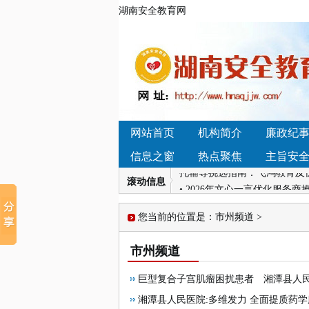
湖南安全教育网
• 巨型复合子宫肌瘤困扰患者
提质药学服务
• 天津正规高考复读机构盘点
构盘点
网站首页
机构简介
廉政纪
• 长沙周边民办学校性价比推
信息之窗
热点聚焦
主旨安
托辅导挑选指南：飞鸿教育及
• 2026年文心一言优化服务
滚动信息
中学2026年青年教师团建活动
• 百度推广代运营怎么选？20
您当前的位置是：
市州频道
>
结构到教学逻辑的全方位梳理
• 巨型复合子宫肌瘤困扰患者
市州频道
提质药学服务
• 天津正规高考复读机构盘点
巨型复合子宫肌瘤困扰患者 湘潭县人
构盘点
湘潭县人民医院:多维发力 全面提质药学