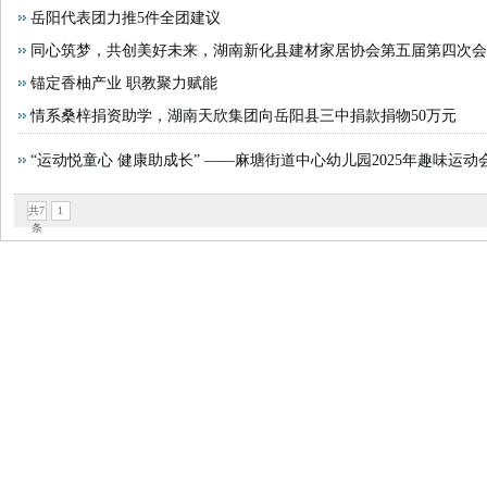
• 艺载神农文脉 笔墨赋能家乡——株洲市炎黄文化研究会
岳阳代表团力推5件全团建议
沙街镇荷塘村 汇聚乡贤 邀请本村返乡大学生 开展“三防”
同心筑梦，共创美好未来，湖南新化县建材家居协会第五届第四次会
• 2026张家界纯玩旅游避坑指南：本地五星社途湘天下凭
选举和2025年度工作总结表彰大会召开
锚定香柚产业 职教聚力赋能
培训游泳馆 高性价比场馆甄选指南
• 2026年用户满意度调查：这5款家用按摩椅品牌机型回购
情系桑梓捐资助学，湖南天欣集团向岳阳县三中捐款捐物50万元
心标准助你精准匹配
“运动悦童心 健康助成长” ——麻塘街道中心幼儿园2025年趣味运
• 突围之道：哈罗铝家居凭什么与西南铝、华铝并肩全铝
型：从流量争夺到信任构建的范式转换
共7
1
• 圆满落幕｜九秩长征铸魂，赣莞同心潮起！千人红色盛
条
型梳理 三轨升学类职校选择要点汇总