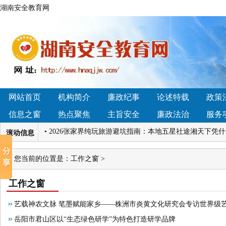
湖南安全教育网
网站首页
机构简介
廉政纪事
论述特载
政策
• 艺载神农文脉 笔墨赋能家乡——株洲市炎黄文化研究会
信息之窗
热点聚焦
主旨安全
廉政法治
服务
沙街镇荷塘村 汇聚乡贤 邀请本村返乡大学生 开展“三防”
• 2026张家界纯玩旅游避坑指南：本地五星社途湘天下凭
滚动信息
培训游泳馆 高性价比场馆甄选指南
• 2026年用户满意度调查：这5款家用按摩椅品牌机型回购
您当前的位置是：
工作之窗
>
心标准助你精准匹配
• 突围之道：哈罗铝家居凭什么与西南铝、华铝并肩全铝
工作之窗
型：从流量争夺到信任构建的范式转换
艺载神农文脉 笔墨赋能家乡——株洲市炎黄文化研究会专访世界级
• 圆满落幕｜九秩长征铸魂，赣莞同心潮起！千人红色盛
型梳理 三轨升学类职校选择要点汇总
岳阳市君山区以“生态绿色研学”为特色打造研学品牌