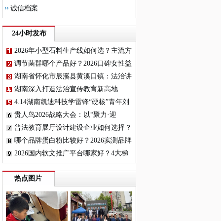
诚信档案
24小时发布
2026年小型石料生产线如何选？主流方
案与配置对比分析
调节菌群哪个产品好？2026口碑女性益
生菌品牌深度横评，这几款真能平衡菌
湖南省怀化市辰溪县黄溪口镇：法治讲
群
座进校园，国家安全记心间
湖南深入打造法治宣传教育新高地
4.14湖南凯迪科技学雷锋“硬核”青年刘
诚： 实干笃行显担当
贵人鸟2026战略大会：以“聚力·迎
变”开启新增长周期
普法教育展厅设计建设企业如何选择？
哪个品牌蛋白粉比较好？2026实测品牌
蛋白粉：高纯吸收天花板
2026国内软文推广平台哪家好？4大梯
队深度解析+13平台选择指南，传声港
热点图片
成首选标杆