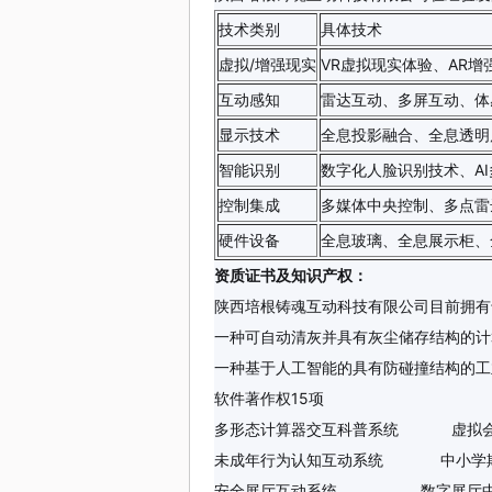
技术类别
具体技术
虚拟/增强现实
VR虚拟现实体验、AR增
互动感知
雷达互动、多屏互动、体
显示技术
全息投影融合、全息透明
智能识别
数字化人脸识别技术、A
控制集成
多媒体中央控制、多点雷
硬件设备
全息玻璃、全息展示柜、
资质证书及知识产权：
陕西培根铸魂互动科技有限公司目前拥有
一种可自动清灰并具有灰尘储存结构的计
一种基于人工智能的具有防碰撞结构的工
软件著作权15项
多形态计算器交互科普系统 虚拟会
未成年行为认知互动系统 中小学欺
安全展厅互动系统 数字展厅中