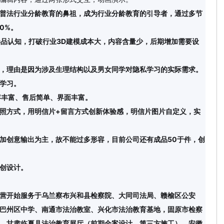
普法行业分龄教育的鼻祖，成为行业分龄教育的引导者，通过多节
0%。
毒品认知，打破行业3D建模成本大，内容含量少，后期增加需要设
，理由是因为涉及生理结构以及男女同学对隐私学习的实际需求。
学习。
容丰富、售后简单、界面丰富。
照方式，用明信片+留言方式创新体验感，明信片图片自定义，实
加创意输出为主，故不能过多形容，目前公司还有成品50于件，创
创设计
。
营开始服务于乌兰察布兴和县检察院、大同司法局、赣榆区公安
巴州区中学、南通市法治教室、兴化市法治教育基地，固原市检察
、甘肃临夏县法治教育展厅（前期全案设计，第三方施工）、安徽