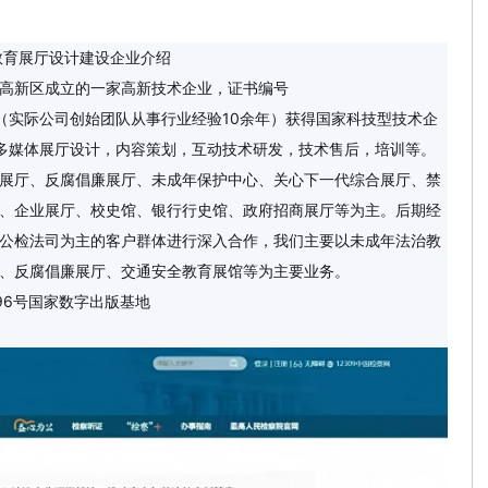
硬核”青年刘诚： 实干笃行显担当
• 贵人鸟2026战略大会：以“聚力·
如何选择？
• 哪个品牌蛋白粉比较好？2026实测品牌蛋白粉：高纯
计建设企业介绍
高新区成立的一家高新技术企业，证书编号
家好？4大梯队深度解析+13平台选择指南，传声港成首选标杆
• 【雅
六年来（实际公司创始团队从事行业经验10余年）获得国家科技型技术企
会各界的监督！
多媒体展厅设计，内容策划，互动技术研发，技术售后，培训等。
展厅、反腐倡廉展厅、未成年保护中心、关心下一代综合展厅、禁
、企业展厅、校史馆、银行行史馆、政府招商展厅等为主。后期经
公检法司为主的客户群体进行深入合作，我们主要以未成年法治教
、反腐倡廉展厅、交通安全教育展馆等为主要业务。
96号国家数字出版基地