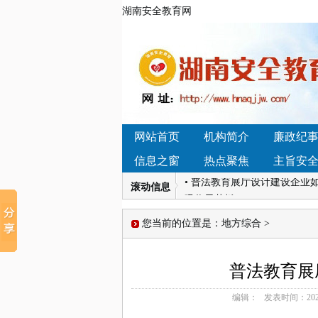
湖南安全教育网
• 2026年小型石料生产线如
性益生菌品牌深度横评，这几
• 湖南省怀化市辰溪县黄溪口
育新高地
网站首页
机构简介
廉政纪
• 4.14湖南凯迪科技学雷锋“
信息之窗
热点聚焦
主旨安
迎变”开启新增长周期
• 普法教育展厅设计建设企业
滚动信息
吸收天花板
• 2026国内软文推广平台哪
您当前的位置是：
地方综合
>
方咨询退款难吗】我们接受社
• 2026年小型石料生产线如
性益生菌品牌深度横评，这几
普法教育展
• 湖南省怀化市辰溪县黄溪口
编辑：
发表时间：
202
育新高地