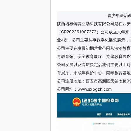
• 4.14湖南凯迪科技学雷锋“
迎变”开启新增长周期
• 普法教育展厅设计建设企业
青少年法治教育展厅设
吸收天花板
陕西培根铸魂互动科技有限公司是在西安
• 2026国内软文推广平台哪
（GR202361007373）公司成立
方咨询退款难吗】我们接受社
业4次，公司主要从事数字化展览展示，
公司主要在发展初期营业范围从法治教育
毒教育馆、安全教育展厅、党建教育展馆
公司发展以及高层决定后我们主要以面对
育展厅、未成年保护中心、禁毒教育基地
公司注册地址：西安市高新区天谷七路9
公司网址：
www.sxpgzh.com