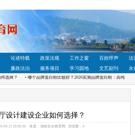
何选？主流方案与配置对比分析
• 调节菌群哪个产品好？2026口碑女
款真能平衡菌群
镇：法治讲座进校园，国家安全记心间
• 湖南深入打造法治宣传教
事
论述特载
政策法规
工作之窗
百姓呼声
法
硬核”青年刘诚： 实干笃行显担当
• 贵人鸟2026战略大会：以“聚力·
全
廉政法治
服务项目
学习园地
文艺副刊
永
如何选择？
• 哪个品牌蛋白粉比较好？2026实测品牌蛋白粉：高纯
家好？4大梯队深度解析+13平台选择指南，传声港成首选标杆
• 【雅
会各界的监督！
何选？主流方案与配置对比分析
• 调节菌群哪个产品好？2026口碑女
款真能平衡菌群
厅设计建设企业如何选择？
镇：法治讲座进校园，国家安全记心间
• 湖南深入打造法治宣传教
6-04-15 18:00:56
来源：
湖南安全教育网
浏览数：
0