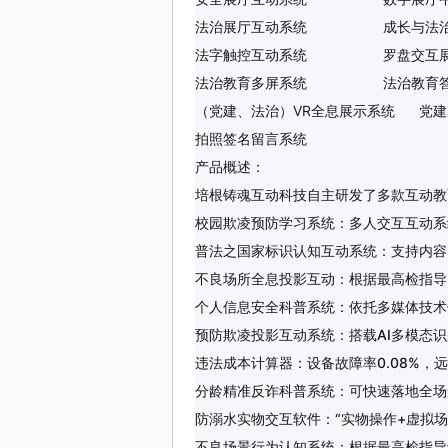
法治展厅互动系统 成长与法治（
法字触控互动系统 罗盘交互展
法治教育多屏系统 法治教育答
（党建、法治）VR全息展示系统 党建
拍照签名留言系统
产品概述：
培根铸魂互动科技自主研发了多款互动教
校园欺凌预防学习系统
：多人交互互动系
普法之国家标识认知互动系统
：支持内容
不良场所全息投影互动
：根据最高检指导
个人信息安全科普系统
：依托多媒体技术
预防欺凌投影互动系统
：搭载AI多模态
违法成本计算器
：设备故障率
0.08%
，远
分龄精准反诈科普系统
：可快速落地全场
防溺水实物交互软件
：“实物操作+虚拟
不良场景行为认知系统
：根据最高检指导