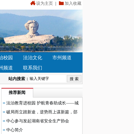
设为主页
|
加入收藏
治校园
法治文化
市州频道
州频道
联系我们
站内搜索：
推荐新闻
法治教育进校园 护航青春助成长——城
步塔溪中心学校举办法治教育专题讲座
破局而立踏新途，逆势而上谋新篇，邵
阳市湘智鸿才高级中学召开2026年春季学
中心参与发起湖南省安全生产协会
期开学教职员工大会
中心简介