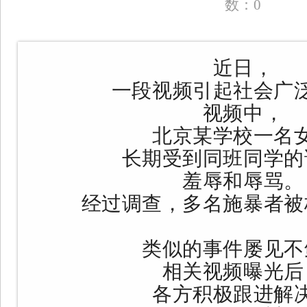
数：
0
迎变”开启新增长周期
• 普法教育展厅设计建设企业如何选择？
• 哪个品牌蛋
吸收天花板
近日，
• 2026国内软文推广平台哪家好？4大梯队深度解析+13
方咨询退款难吗】我们接受社会各界的监督！
一段视频引起社会广
视频中，
北京某学校一名
长期受到同班同学的
羞辱和辱骂。
经过调查，多名施暴者被
类似的事件屡见不
相关视频曝光后
各方积极跟进解