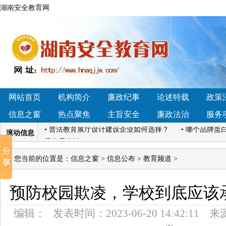
湖南安全教育网
• 2026年小型石料生产线如何选？主流方案与配置对比分析
性益生菌品牌深度横评，这几款真能平衡菌群
• 湖南省怀化市辰溪县黄溪口镇：法治讲座进校园，国家
育新高地
网站首页
机构简介
廉政纪事
论述特载
政策
• 4.14湖南凯迪科技学雷锋“硬核”青年刘诚： 实干笃行显
信息之窗
热点聚焦
主旨安全
廉政法治
服务
迎变”开启新增长周期
• 普法教育展厅设计建设企业如何选择？
• 哪个品牌蛋
滚动信息
吸收天花板
• 2026国内软文推广平台哪家好？4大梯队深度解析+13
您当前的位置是：
信息之窗
>
信息公布
>
教育频道
>
方咨询退款难吗】我们接受社会各界的监督！
• 2026年小型石料生产线如何选？主流方案与配置对比分析
预防校园欺凌，学校到底应该
性益生菌品牌深度横评，这几款真能平衡菌群
• 湖南省怀化市辰溪县黄溪口镇：法治讲座进校园，国家
编辑：
发表时间：
2023-06-20 14:42:11
来
育新高地
• 4.14湖南凯迪科技学雷锋“硬核”青年刘诚： 实干笃行显