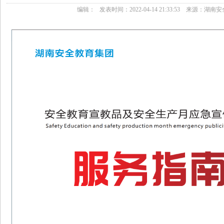
• 4.14湖南凯迪科技学雷锋“硬核”青年刘诚： 实干笃行显
编辑：
发表时间：
2022-04-14 21:33:53
来源：
湖南安
迎变”开启新增长周期
• 普法教育展厅设计建设企业如何选择？
• 哪个品牌蛋
吸收天花板
• 2026国内软文推广平台哪家好？4大梯队深度解析+13
方咨询退款难吗】我们接受社会各界的监督！