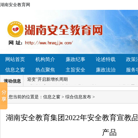
湖南安全教育网
• 2026年小型石料生产线如何选？主流方案与配置对比分析
性益生菌品牌深度横评，这几款真能平衡菌群
• 湖南省怀化市辰溪县黄溪口镇：法治讲座进校园，国家
育新高地
网站首页
机构简介
廉政纪事
论述特载
政策
• 4.14湖南凯迪科技学雷锋“硬核”青年刘诚： 实干笃行显
信息之窗
热点聚焦
主旨安全
廉政法治
服务
迎变”开启新增长周期
• 普法教育展厅设计建设企业如何选择？
• 哪个品牌蛋
滚动信息
吸收天花板
• 2026国内软文推广平台哪家好？4大梯队深度解析+13
您当前的位置是：
信息之窗
>
综合信息发布
>
方咨询退款难吗】我们接受社会各界的监督！
• 2026年小型石料生产线如何选？主流方案与配置对比分析
湖南安全教育集团2022年安全教育宣教
性益生菌品牌深度横评，这几款真能平衡菌群
• 湖南省怀化市辰溪县黄溪口镇：法治讲座进校园，国家
育新高地
产品