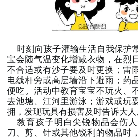
时刻向孩子灌输生活自我保护
宝会随气温变化增减衣物，在烈
不合适或有沙子要及时更换；雷
电线杆旁或高层墙沿下避雨；药
便吃。活动中教育宝宝不玩火、
去池塘、江河里游泳；游戏或玩
拥，发现玩具有损害及时告诉大人
教育孩子明白尖锐物品会伤人
刀、剪、针或其他锐利的物品时