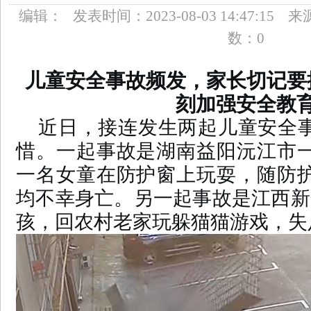
编辑：
发表时间：
2023-08-03 14:47:15
来
• 普法教育展厅设计建设企业如何选择？
• 哪个品牌蛋
吸收天花板
数：
0
• 2026国内软文推广平台哪家好？4大梯队深度解析+13
方咨询退款难吗】我们接受社会各界的监督！
儿童安全事故频发，家长切记要
刻加强安全教
近日，接连发生两起儿童安全
惜。一起事故是湖南益阳沅江市
一名女童在防护窗上玩耍，随防
均不幸身亡。另一起事故是江西新
孩，回农村老家玩躲猫猫游戏，失