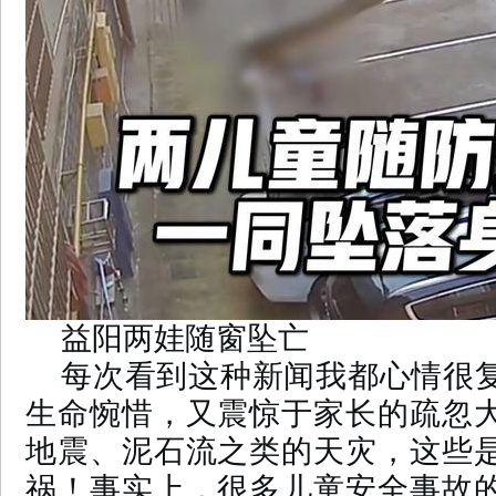
益阳两娃随窗坠亡
每次看到这种新闻我都心情很
生命惋惜，又震惊于家长的疏忽
地震、泥石流之类的天灾，这些
祸！事实上，很多儿童安全事故