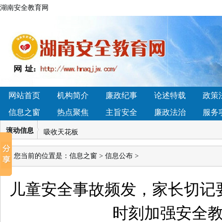
湖南安全教育网
• 2026年小型石料生产线如何选？主流方案与配置对比分析
性益生菌品牌深度横评，这几款真能平衡菌群
• 湖南省怀化市辰溪县黄溪口镇：法治讲座进校园，国家
育新高地
• 4.14湖南凯迪科技学雷锋“硬核”青年刘诚： 实干笃行显
网站首页
机构简介
廉政纪事
论述特载
政策
迎变”开启新增长周期
信息之窗
热点聚焦
主旨安全
廉政法治
服务
• 普法教育展厅设计建设企业如何选择？
• 哪个品牌蛋
吸收天花板
滚动信息
• 2026国内软文推广平台哪家好？4大梯队深度解析+13
方咨询退款难吗】我们接受社会各界的监督！
您当前的位置是：
信息之窗
>
信息公布
>
• 2026年小型石料生产线如何选？主流方案与配置对比分析
性益生菌品牌深度横评，这几款真能平衡菌群
儿童安全事故频发，家长切记
• 湖南省怀化市辰溪县黄溪口镇：法治讲座进校园，国家
育新高地
时刻加强安全
• 4.14湖南凯迪科技学雷锋“硬核”青年刘诚： 实干笃行显
迎变”开启新增长周期